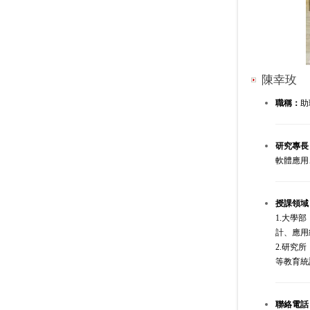
陳幸玫
職稱：
助
研究專長
軟體應用
授課領域
1.大學
計、應用
2.研究
等教育統
聯絡電話