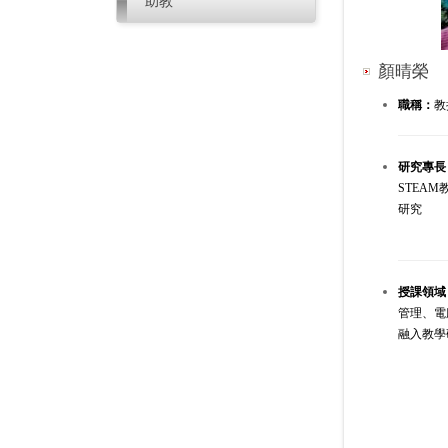
助教
顏晴榮
職稱：
教
研究專長
STEA
研究
授課領域
管理、電
融入教學