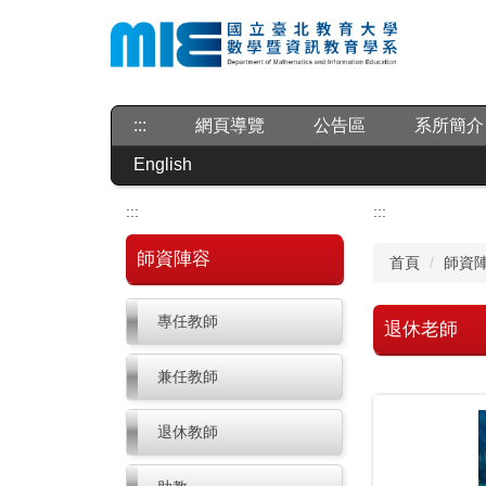
跳
到
主
要
內
:::
網頁導覽
公告區
系所簡介
容
區
English
:::
:::
師資陣容
首頁
師資
專任教師
退休老師
兼任教師
退休教師