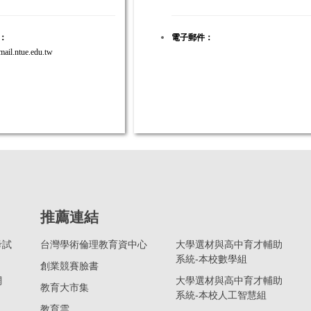
：
電子郵件：
il.ntue.edu.tw
推薦連結
考試
台灣學術倫理教育資中心
大學選材與高中育才輔助
系統-本校數學組
創業競賽臉書
網
大學選材與高中育才輔助
教育大市集
系統-本校人工智慧組
教育雲