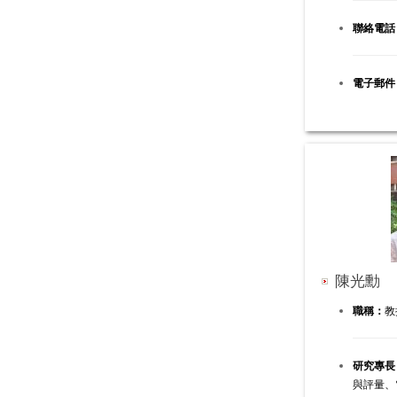
聯絡電話
電子郵件
陳光勳
職稱：
教
研究專長
與評量、