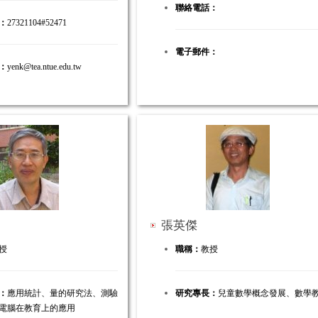
聯絡電話：
：
27321104#52471
電子郵件：
：
yenk@tea.ntue.edu.tw
張英傑
授
職稱：
教授
：
應用統計、量的研究法、測驗
研究專長：
兒童數學概念發展、數學
電腦在教育上的應用