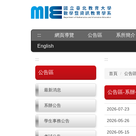
跳
到
主
要
內
:::
網頁導覽
公告區
系所簡介
容
區
English
:::
:::
公告區
首頁
公告區
最新消息
公告區-系辦
系辦公告
2026-07-23
2026-05-26
學生事務公告
2026-05-15