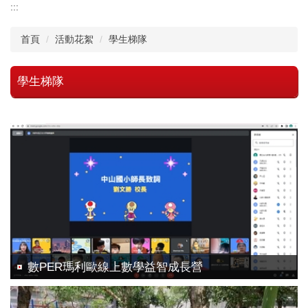
:::
首頁
活動花絮
學生梯隊
學生梯隊
數PER瑪利歐線上數學益智成長營