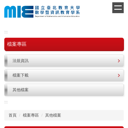
跳
到
主
要
內
:::
容
區
檔案專區
法規資訊
檔案下載
其他檔案
:::
首頁
檔案專區
其他檔案