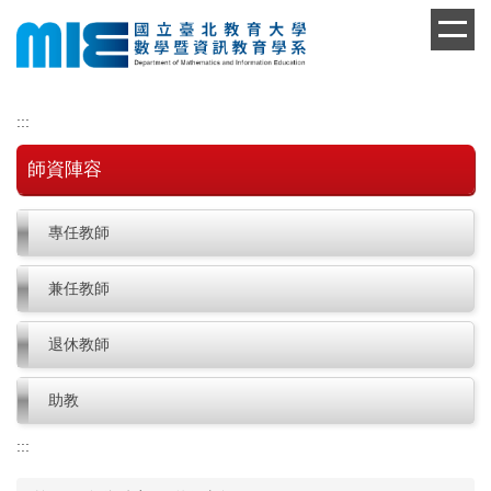
跳
到
主
要
內
:::
容
區
師資陣容
專任教師
兼任教師
退休教師
助教
:::