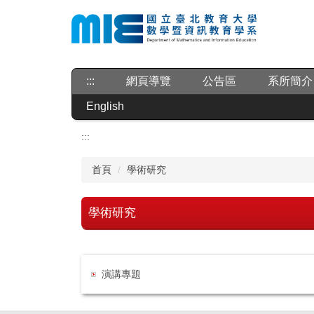
跳
到
主
要
內
:::
網頁導覽
公告區
系所簡介
容
區
English
:::
首頁
學術研究
學術研究
演講專題