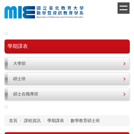
跳
到
主
要
內
:::
容
區
學期課表
大學部
碩士班
碩士在職專班
:::
首頁
課程資訊
學期課表
數學教育碩士班