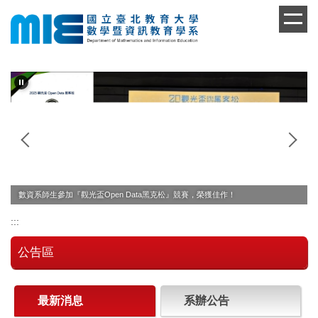
跳
到
主
要
內
容
區
數資系師生參加『觀光盃Open Data黑克松』競賽，榮獲佳作！
:::
公告區
最新消息
系辦公告