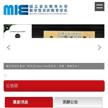
跳
到
主
要
內
容
區
數資系師生參加『觀光盃Open Data黑克松』競賽，榮獲佳作！
:::
公告區
最新消息
系辦公告